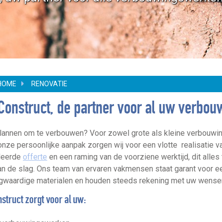
HOME
RENOVATIE
Construct, de partner voor al uw verb
lannen om te verbouwen? Voor zowel grote als kleine verbouwi
onze persoonlijke aanpak zorgen wij voor een vlotte realisatie van
lleerde
offerte
en een raming van de voorziene werktijd, dit alles 
an de slag. Ons team van ervaren vakmensen staat garant voor ee
gwaardige materialen en houden steeds rekening met uw wense
struct zorgt voor al uw: