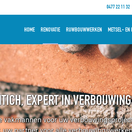
0477 22 11 32
HOME
RENOVATIE
RUWBOUWWERKEN
METSEL- EN
NTICH, EXPERT IN VERBOUWI
le vakmannen voor uw verbouwingsproject
 uw partner voor alle verbouwingswerken