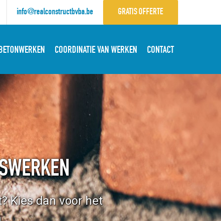
info@realconstructbvba.be
GRATIS OFFERTE
 BETONWERKEN
COORDINATIE VAN WERKEN
CONTACT
NGSWERKEN
? Kies dan voor het
.