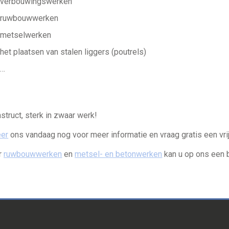
verbouwingswerken
ruwbouwwerken
metselwerken
het plaatsen van stalen liggers (poutrels)
…
t
struct, sterk in zwaar werk!
eer
ons vandaag nog voor meer informatie en vraag gratis een vrij
r
ruwbouwwerken
en
metsel- en betonwerken
kan u op ons een 