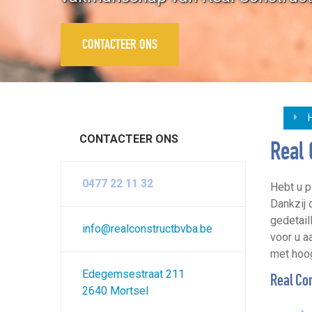
CONTACTEER ONS
CONTACTEER ONS
Real 
0477 22 11 32
Hebt u p
Dankzij 
gedetai
info@realconstructbvba.be
voor u a
met hoo
Edegemsestraat 211
Real Con
2640 Mortsel